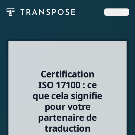
Op
Op
Accueil
Services
Certification
Blog
ISO 17100 : ce
que cela signifie
À Propos
pour votre
partenaire de
Français
traduction