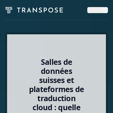
Op
Op
Accueil
Services
Salles de
Blog
données
suisses et
À Propos
plateformes de
traduction
Français
cloud : quelle