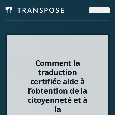
Op
Op
Accueil
Services
Comment la
Blog
traduction
certifiée aide à
À Propos
l’obtention de la
citoyenneté et à
Français
la