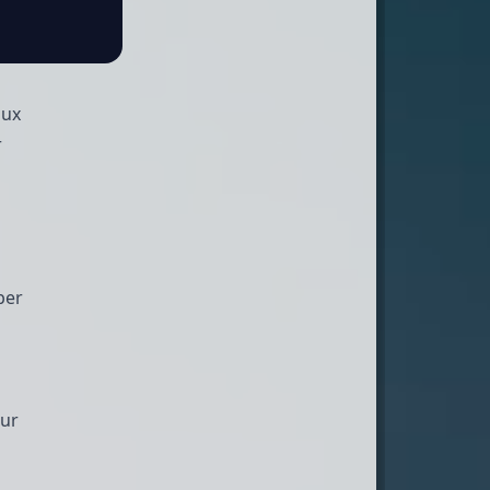
aux
r
ber
eur