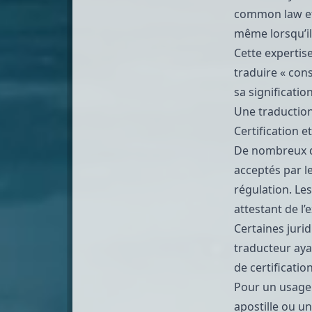
common law et 
même lorsqu’il 
Cette expertis
traduire « cons
sa significati
Une traduction
Certification e
De nombreux do
acceptés par l
régulation. Le
attestant de l
Certaines juri
traducteur aya
de certificatio
Pour un usage 
apostille
ou une