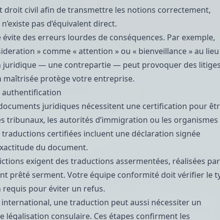
droit civil afin de transmettre les notions correctement,
n’existe pas d’équivalent direct.
e évite des erreurs lourdes de conséquences. Par exemple,
ideration » comme « attention » ou « bienveillance » au lieu
on juridique — une contrepartie — peut provoquer des litiges
 maîtrisée protège votre entreprise.
t authentification
cuments juridiques nécessitent une certification pour êt
es tribunaux, les autorités d’immigration ou les organismes
s
traductions certifiées
incluent une déclaration signée
’exactitude du document.
dictions exigent des
traductions assermentées
, réalisées pa
nt prêté serment. Votre équipe conformité doit vérifier le t
n requis pour éviter un refus.
international, une traduction peut aussi nécessiter un
 légalisation consulaire. Ces étapes confirment les