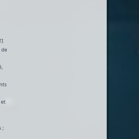
TI
 de
é,
nts
 et
 ;