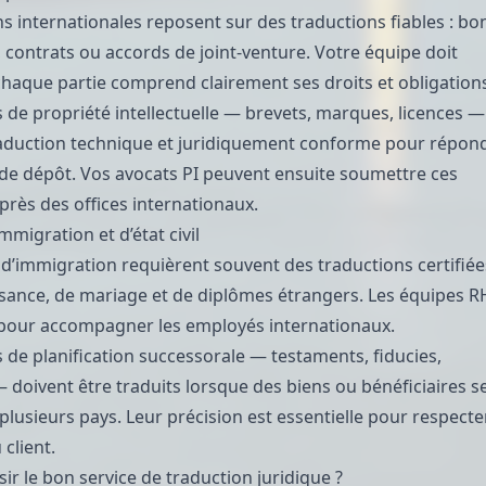
ns internationales reposent sur des traductions fiables : bo
ontrats ou accords de joint-venture. Votre équipe doit
chaque partie comprend clairement ses droits et obligation
de propriété intellectuelle — brevets, marques, licences —
raduction technique et juridiquement conforme pour répon
de dépôt. Vos avocats PI peuvent ensuite soumettre ces
près des offices internationaux.
migration et d’état civil
d’immigration
requièrent souvent des traductions certifiée
ssance, de
mariage
et de
diplômes étrangers
. Les équipes R
 pour accompagner les employés internationaux.
de planification successorale — testaments, fiducies,
 doivent être traduits lorsque des biens ou bénéficiaires s
plusieurs pays. Leur précision est essentielle pour respecte
 client.
r le bon service de traduction juridique ?