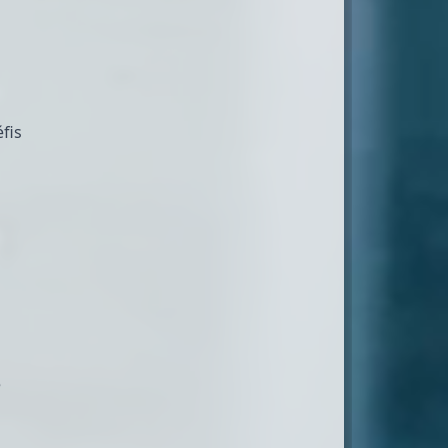
fis
e