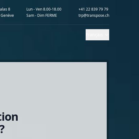
alas 8
Lun - Ven 8.00-18.00
+41 22 839 79 79
 Genève
Sam - Dim FERME
trp@transpose.ch
Français
tion
?