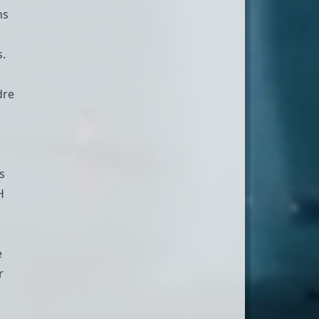
ns
s.
dre
s
H
e
r