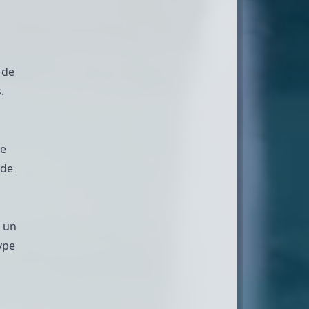
 de
.
re
 de
r un
ype