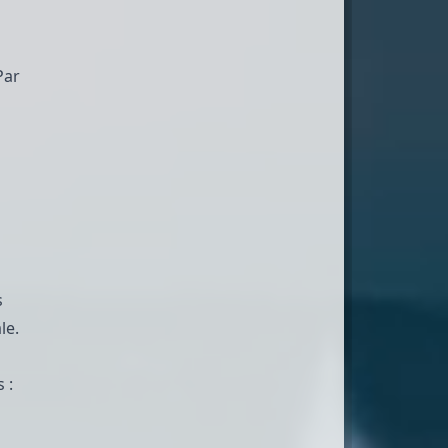
Par
s
le.
 :