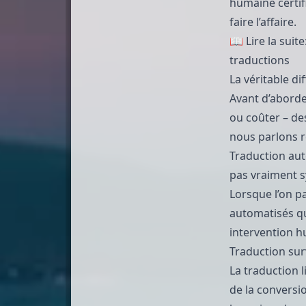
humaine certif
faire l’affaire.
📖 Lire la suite
traductions
La véritable d
Avant d’aborde
ou coûter – des
nous parlons r
Traduction aut
pas vraiment 
Lorsque l’on p
automatisés qu
intervention h
Traduction sur
La traduction l
de la
conversi