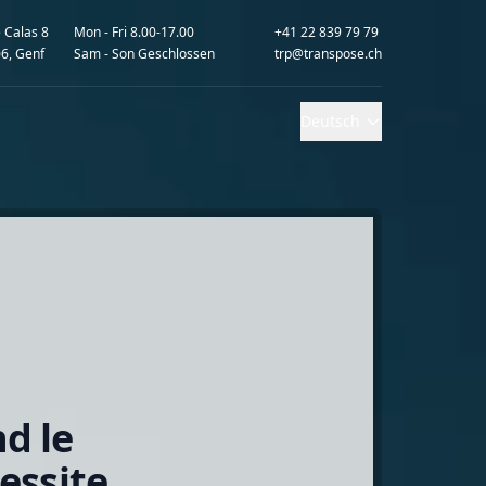
 Calas 8
Mon - Fri 8.00-17.00
+41 22 839 79 79
6, Genf
Sam - Son Geschlossen
trp@transpose.ch
Deutsch
d le
essite