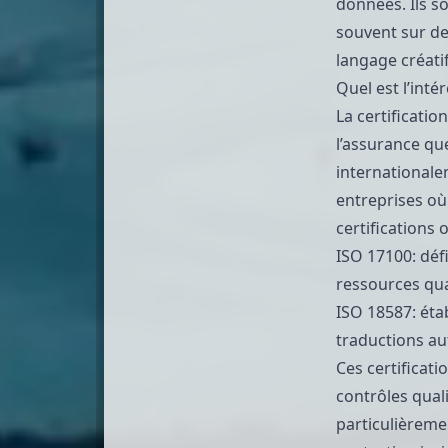
données. Ils so
souvent sur de
langage créatif
Quel est l’intér
La certificatio
l’assurance qu
internationale
entreprises où 
certifications 
ISO 17100
: dé
ressources qua
ISO 18587
: ét
traductions a
Ces certificat
contrôles quali
particulièreme