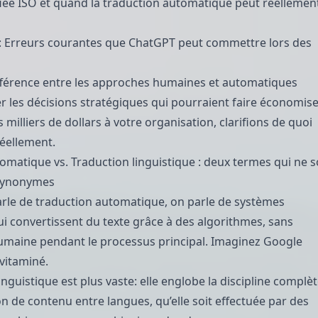
iée ISO et quand la traduction automatique peut réellemen
:
Erreurs courantes que ChatGPT peut commettre lors des
ifférence entre les approches humaines et automatiques
r les décisions stratégiques qui pourraient faire économise
 milliers de dollars à votre organisation, clarifions de quoi
éellement.
omatique vs. Traduction linguistique : deux termes qui ne s
synonymes
arle de traduction automatique, on parle de systèmes
i convertissent du texte grâce à des algorithmes, sans
umaine pendant le processus principal. Imaginez Google
vitaminé.
inguistique est plus vaste: elle englobe la discipline complè
on de contenu entre langues
, qu’elle soit effectuée par des