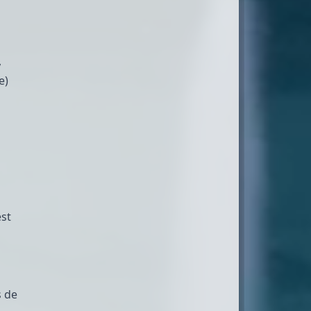
,
e)
est
s de