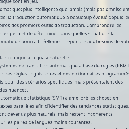
dique sont en jeu.
omatique: plus intelligente que jamais (mais pas omniscien
s: la traduction automatique a beaucoup évolué depuis le
soires des premiers outils de traduction. Comprendre les
elles permet de déterminer dans quelles situations la
omatique pourrait réellement répondre aux besoins de vot
 la robotique à la quasi-naturelle
ystèmes de traduction automatique à base de règles (RBMT
ur des règles linguistiques et des dictionnaires programmé
écis pour des scénarios spécifiques, mais présentaient des
 des nuances.
automatique statistique (SMT) a amélioré les choses en
extes parallèles afin d'identifier des tendances statistiques
sont devenus plus naturels, mais restent incohérents,
r les paires de langues moins courantes.