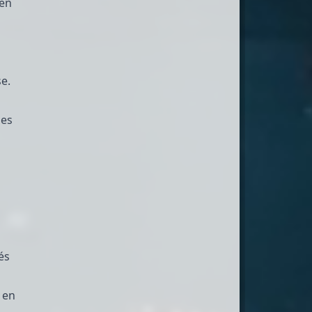
 en
se.
les
és
 en