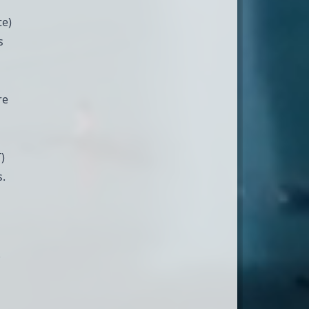
te)
s
re
)
s.
.