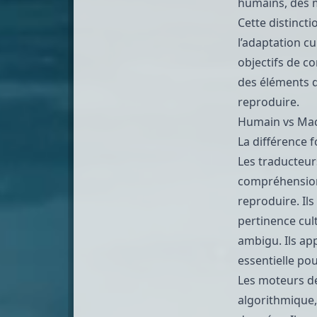
humains, des 
Cette distincti
l’adaptation cu
objectifs de 
des éléments q
reproduire.
Humain vs Mach
La différence 
Les traducteur
compréhension
reproduire. Ils
pertinence cult
ambigu. Ils ap
essentielle po
Les moteurs de
algorithmique