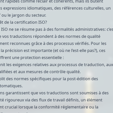
nt rapides comme l’éclair et cohérents, mais ils butent
s expressions idiomatiques, des références culturelles, un
 ou le jargon du secteur.
êt de la certification ISO?
n ISO ne se résume pas à des formalités administratives: c’e
e vos traductions répondent à des normes de qualité
ment reconnues grâce à des processus vérifiés. Pour les
la précision est importante (et où ne l’est-elle pas?), ces
offrent une protection essentielle :
finit les exigences relatives aux processus de traduction, aux
lifiées et aux mesures de contrôle qualité.
ablit des normes spécifiques pour la post-édition des
utomatiques.
ions garantissent que vos traductions sont soumises à des
té rigoureux via des flux de travail définis, un élément
nt crucial lorsque la conformité réglementaire ou la