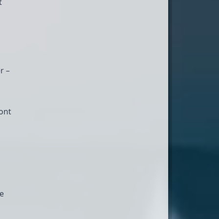
t
r –
ont
te