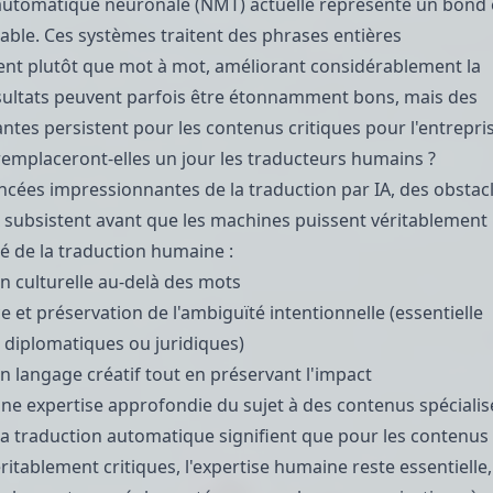
 automatique neuronale (NMT) actuelle représente un bond
able. Ces systèmes traitent des phrases entières
nt plutôt que mot à mot, améliorant considérablement la
résultats peuvent parfois être étonnamment bons, mais des
antes persistent pour les contenus critiques pour l'entrepri
emplaceront-elles un jour les traducteurs humains ?
ncées impressionnantes de la traduction par IA, des obstac
subsistent avant que les machines puissent véritablement
té de la traduction humaine :
 culturelle au-delà des mots
 et préservation de l'ambiguïté intentionnelle (essentielle
s diplomatiques ou juridiques)
n langage créatif tout en préservant l'impact
une expertise approfondie du sujet à des contenus spécialis
 la traduction automatique signifient que pour les contenus
ritablement critiques, l'expertise humaine reste essentielle,