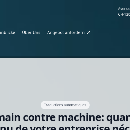
Avenue
CH-120
inblicke
Über Uns
Angebot anfordern
Traductions automatiques
ain contre machine: quan
nu de votre entreprise néc