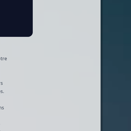
otre
rs
s.
ns
e