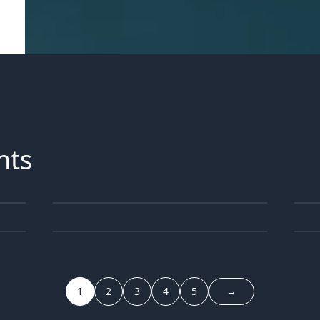
hts
25
1
JUN
05
3
JUN
1
2
3
4
5
→