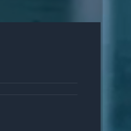
8
JUN
0
MAI