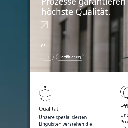
wir hochpräzise
Übersetzungen.
01.
Übersetzung
50 Jahren
Eff
Qualität
Uns
Unsere spezialisierten
Pro
Linguisten verstehen die