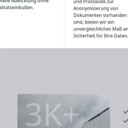
nelle Abwicklung ohne
und Protokolle zur
litätseinbußen.
Anonymisierung von
Dokumenten vorhanden
sind, bieten wir ein
unvergleichliches Maß a
Sicherheit für Ihre Daten
3K+