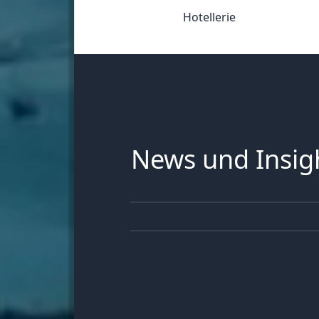
Hotellerie
News und Insig
30
JUN
13
JUN