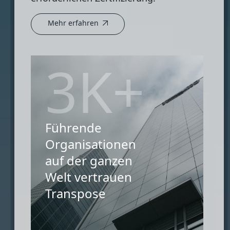
Mehr erfahren
3K+
Führende
Organisationen
auf der ganzen
Welt vertrauen
Transpose