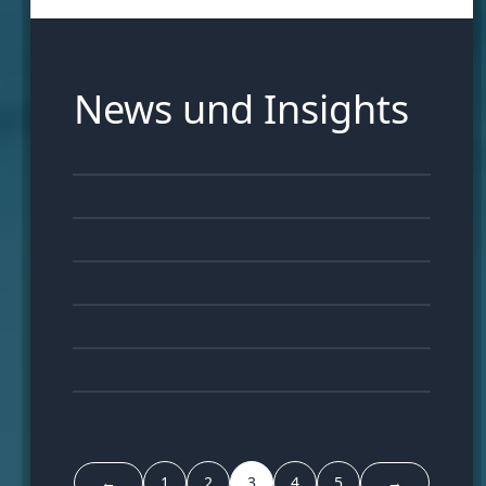
News und Insights
06
APR
28
MÄR
21
MÄR
12
MÄR
04
MÄR
23
FEB
←
1
2
3
4
5
→