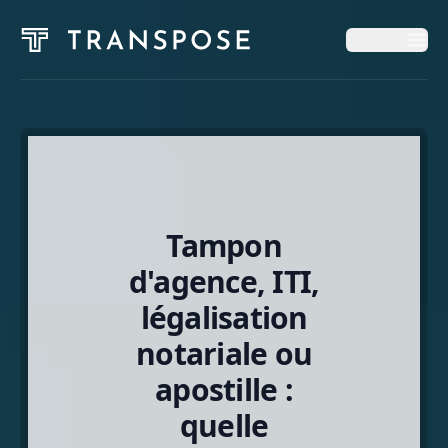
Op
Op
Startseite
Dienstleistungen
Tampon
Neuigkeiten und Einblicke
d'agence, ITI,
légalisation
Über Uns
notariale ou
apostille :
Deutsch
quelle