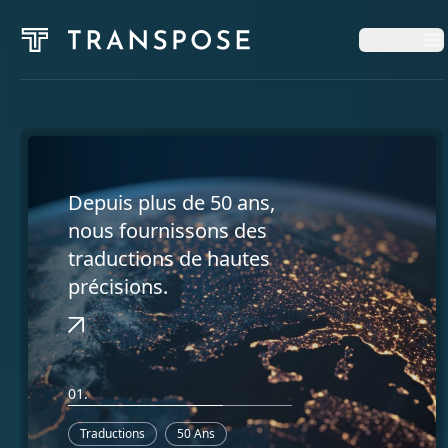
Op
Accueil
Services
Depuis plus de 50 ans,
nous fournissons des
traductions de hautes
Blog
précisions.
À Propos
01.
Français
Traductions
50 Ans