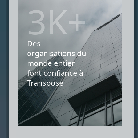
3K+
Des
organisations du
monde entier
font confiance à
Transpose