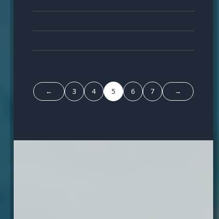
15
DÉC
05
DÉC
28
NOV
24
NOV
←
3
4
5
6
7
→